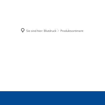
Sie sind hier:
Blutdruck
Produktsortiment
NEWSLETTER
SUCHE
riere
echanismusses