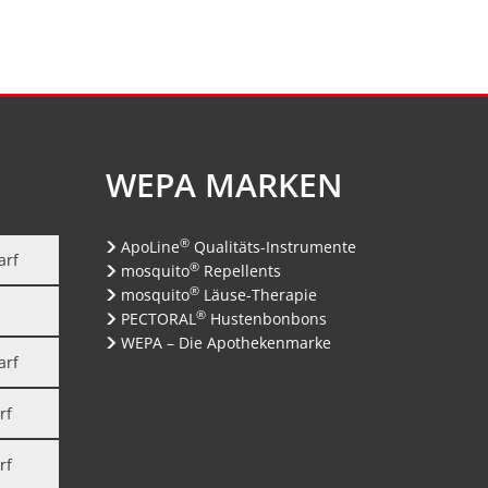
WEPA MARKEN
®
ApoLine
Qualitäts-Instrumente
arf
®
mosquito
Repellents
®
mosquito
Läuse-Therapie
®
PECTORAL
Hustenbonbons
WEPA – Die Apothekenmarke
arf
rf
rf