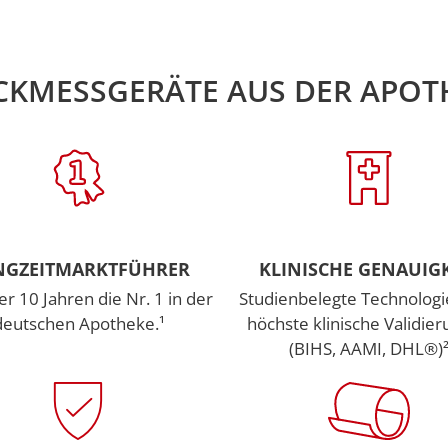
CKMESSGERÄTE AUS DER APO
NGZEITMARKTFÜHRER
KLINISCHE GENAUIGK
er 10 Jahren die Nr. 1 in der
Studienbelegte Technolog
deutschen Apotheke.¹
höchste klinische Validie
(BIHS, AAMI, DHL®)