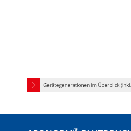
BLUTDRUCK
FIEBER
PRODUKTSORTIMENT
Produktsortiment
Produktsor
Gerätegenerationen im Überblick (inkl
Downloads
Services
Services
PC-Software & A
FAQs - Häufige 
Wissen
Wissen
Schulungs- und 
Bluthochdruck: D
Expertenwissen
8 Regeln für ein
Herzalter besti
®