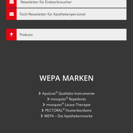
Newsletter für Endverbraucher
Fach-Newsletter für Apothekenpersonal
Podcast
WEPA MARKEN
®
ApoLine
Qualitäts-Instrumente
®
mosquito
Repellents
®
mosquito
Läuse-Therapie
®
PECTORAL
Hustenbonbons
WEPA – Die Apothekenmarke