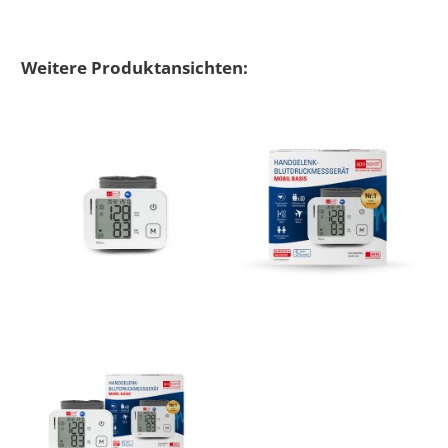
Bluthochd
Bluthochdr
Weitere Produktansichten: