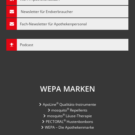
Newsletter für Endverbraucher
Fach-Newsletter für Apothekenpersonal
Podcast
WEPA MARKEN
®
ApoLine
Qualitäts-Instrumente
®
mosquito
Repellents
®
mosquito
Läuse-Therapie
®
PECTORAL
Hustenbonbons
WEPA – Die Apothekenmarke