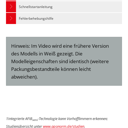
Schnellstartanleitung
Fehlerbehebungshilfe
Hinweis: Im Video wird eine frühere Version
des Modells in Weiß gezeigt. Die
Modelleigenschaften sind identisch (weitere
Packungsbestandteile können leicht
abweichen).
1Integrierte AFIB
-Technologie kann Vorhofflimmern erkennen;
sens
Studienübersicht unter
www.aponorm.de/studien
.