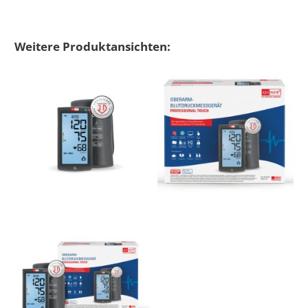
Bluthochd
Bluthochdr
Weitere Produktansichten: