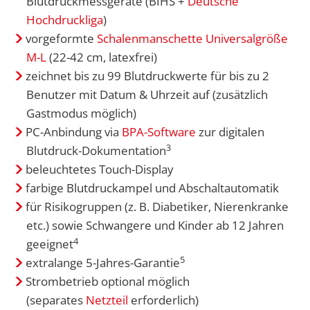
Blutdruckmessgeräte (BIHS +
Deutsche
Hochdruckliga
)
vorgeformte
Schalenmanschette Universalgröße
M-L
(22-42 cm, latexfrei)
zeichnet bis zu 99 Blutdruckwerte für bis zu 2
Benutzer mit Datum & Uhrzeit auf (zusätzlich
Gastmodus möglich)
PC-Anbindung via
BPA-Software
zur digitalen
3
Blutdruck-Dokumentation
beleuchtetes Touch-Display
farbige Blutdruckampel und Abschaltautomatik
für Risikogruppen (z. B. Diabetiker, Nierenkranke
etc.) sowie Schwangere und Kinder ab 12 Jahren
4
geeignet
5
extralange 5-Jahres-Garantie
Strombetrieb optional möglich
(separates
Netzteil
erforderlich)